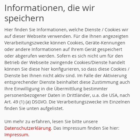
Landesstraße. L 525)
Informationen, die wir
speichern
2002 Verkehrskreisel Maxdorfer Straße. (Landesstraße.
524/527)
Hier finden Sie Informationen, welche Dienste / Cookies wir
auf dieser Webseite verwenden. Für die Ihnen angezeigten
2002 Grundwasserkomplex-Reaktivierung des
Verarbeitungszwecke können Cookies, Geräte-Kennungen
Riedgewanngrabens
oder andere Informationen auf Ihrem Gerät gespeichert
oder abgerufen werden. Sofern es sich nicht um für den
2003 Kanalpumpwerk- Technikmodernisierung
Betrieb der Webseite zwingende Cookies/Dienste handelt
können Sie diese hier konfigurieren, so dass diese Cookies /
2004 Floßbach-/Isenach-/Rheinpumpwerk Roxheim:
Dienste bei Ihnen nicht aktiv sind. Im Falle der Aktivierung
Kapazitätserweiterung
entsprechender Dienste beinhaltet diese Zustimmung auch
Ihre Einwilligung in die Übermittlung bestimmter
2004 4.Glocke für evangelische Kirche
personenbezogener Daten in Drittländer, u.a. die USA, nach
Art. 49 (1) (a) DSGVO. Die Verarbeitungszwecke im Einzelnen
2005 Friedhof: 1.Urnenstele + Wetterschutzdach
finden Sie unten aufgelistet.
2006 2. Antrag für Bau des "Pfalzmarktweges"
Um mehr zu erfahren, lesen Sie bitte unsere
2007 ÖPNV: RHB + Straßenbahntakt erhöht (LU-DÜW)
Datenschutzerklärung
. Das Impressum finden Sie hier:
Impressum
.
2008 Neue Regenwasser Entlastungsanlage am KPW