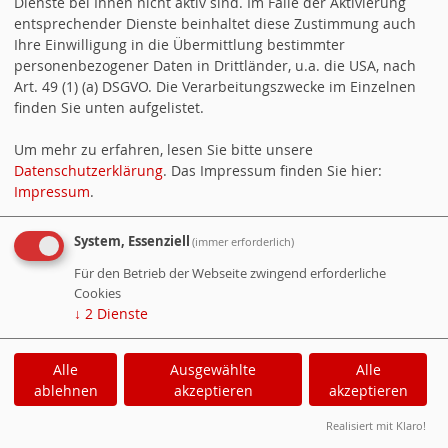
Dienste bei Ihnen nicht aktiv sind. Im Falle der Aktivierung
entsprechender Dienste beinhaltet diese Zustimmung auch
Ihre Einwilligung in die Übermittlung bestimmter
personenbezogener Daten in Drittländer, u.a. die USA, nach
Art. 49 (1) (a) DSGVO. Die Verarbeitungszwecke im Einzelnen
finden Sie unten aufgelistet.
Um mehr zu erfahren, lesen Sie bitte unsere
Datenschutzerklärung
. Das Impressum finden Sie hier:
Impressum
.
System, Essenziell
(immer erforderlich)
Für den Betrieb der Webseite zwingend erforderliche
Cookies
↓
2
Dienste
Alle
Ausgewählte
Alle
ablehnen
akzeptieren
akzeptieren
Realisiert mit Klaro!